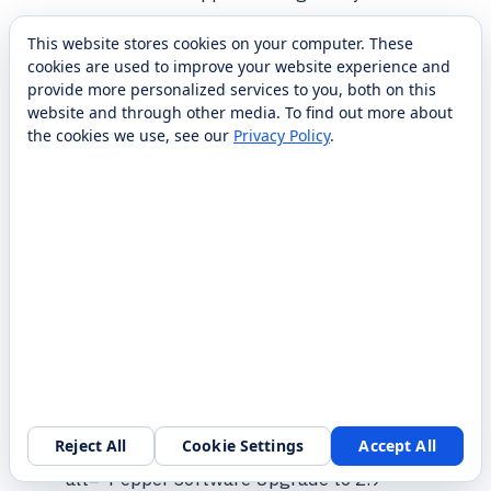
width=”300″ height=”300″>
This website stores cookies on your computer. These
ASK NAO Apps
cookies are used to improve your website experience and
GO TO ASK NAO Apps
provide more personalized services to you, both on this
website and through other media. To find out more about
the cookies we use, see our
Privacy Policy
.
” alt=”Franchise License 2 Unit Discounted”
loading=”lazy” width=”300″ height=”300″>
Franchise License 2 Unit Discounted
GO TO Franchise License 2 Unit Discounted
” alt=”LittleBits Pro Library (with wall storage)”
loading=”lazy” width=”300″ height=”300″>
LittleBits Pro Library (with wall storage)
GO TO LittleBits Pro Library (with wall storage)
Reject All
Cookie Settings
Accept All
” alt=”Pepper Software Upgrade to 2.9