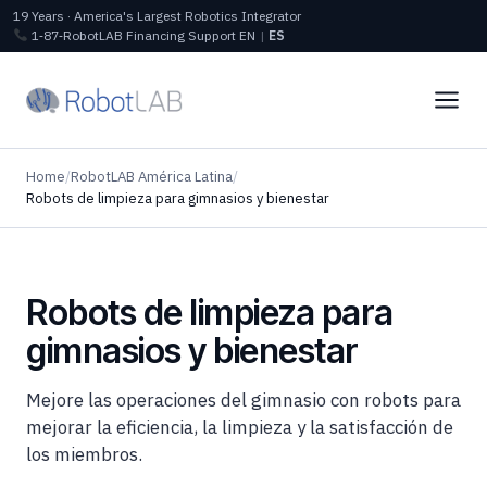
19 Years · America's Largest Robotics Integrator
1‑87‑RobotLAB
Financing
Support
EN
|
ES
Home
/
RobotLAB América Latina
/
Robots de limpieza para gimnasios y bienestar
Robots de limpieza para
gimnasios y bienestar
Mejore las operaciones del gimnasio con robots para
mejorar la eficiencia, la limpieza y la satisfacción de
los miembros.