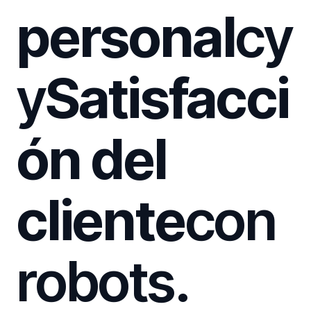
personal
cy
y
Satisfacci
ón del
cliente
con
robots.