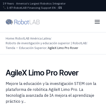
19 Years · America's Largest Robotics Integrator
1‑87‑RobotLAB
Financing
Support
EN
|
ES
Home
/
RobotLAB América Latina
/
Robots de investigación y educación superior | RobotLAB
/
Tienda — Educación Superior
/
AgileX Limo Pro Rover
AgileX Limo Pro Rover
Mejore la educación y la investigación STEM con la
plataforma de robótica AgileX Limo Pro. La
tecnología avanzada de IA mejora el aprendizaje
práctico y...