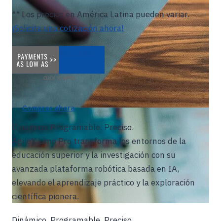
** Los precios en América Latina pueden variar.
¡Solicita una cotización ahora!
$67 /mes
Comprar ahora
Dinámico. Programable. Preciso.
AgileX Limo Pro transforma los entornos de la
educación superior y la investigación con su
avanzada plataforma robótica basada en IA,
elevando el aprendizaje práctico y la exploración
científica pionera.
Dinámico. Programable. Preciso.