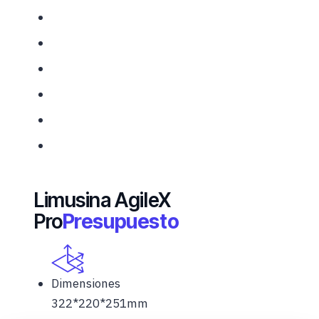
1 Robot Limo Pro
1 Cargador de batería (CA 220 V)
1 Enchufe macho de aviación (4 patillas)
1 USB a CAN
1 Transmisor RC
1 año de garantía
Limusina AgileX
Pro
Presupuesto
Dimensiones
322*220*251mm