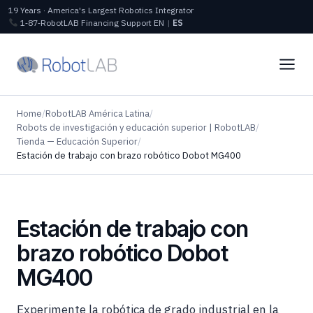
19 Years · America's Largest Robotics Integrator
1‑87‑RobotLAB
Financing
Support
EN
|
ES
Home
/
RobotLAB América Latina
/
Robots de investigación y educación superior | RobotLAB
/
Tienda — Educación Superior
/
Estación de trabajo con brazo robótico Dobot MG400
Estación de trabajo con
brazo robótico Dobot
MG400
Experimente la robótica de grado industrial en la