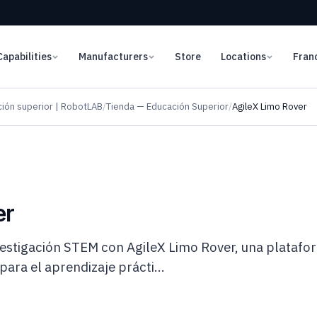
Capabilities
Manufacturers
Store
Locations
Fran
ción superior | RobotLAB
/
Tienda — Educación Superior
/
AgileX Limo Rover
er
nvestigación STEM con AgileX Limo Rover, una plataf
ara el aprendizaje prácti...