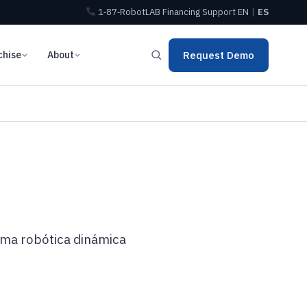
1‑87‑RobotLAB
Financing
Support
EN
|
ES
chise
About
Request Demo
orma robótica dinámica