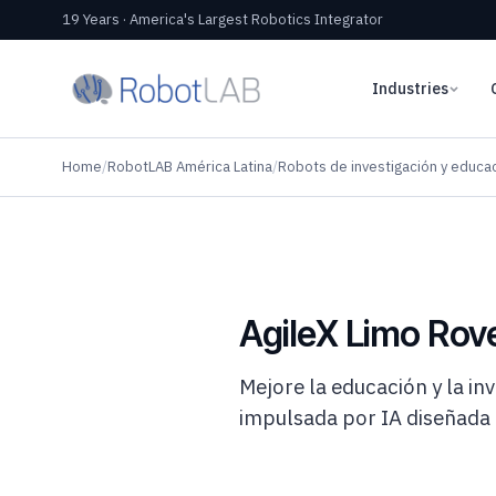
19 Years · America's Largest Robotics Integrator
Industries
Home
/
RobotLAB América Latina
/
Robots de investigación y educa
AgileX Limo Rov
Mejore la educación y la i
impulsada por IA diseñada p