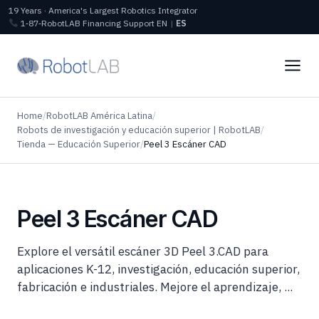
19 Years · America's Largest Robotics Integrator
1‑87‑RobotLAB
Financing
Support
EN
|
ES
Home
/
RobotLAB América Latina
/
Robots de investigación y educación superior | RobotLAB
/
Tienda — Educación Superior
/
Peel 3 Escáner CAD
Peel 3 Escáner CAD
Explore el versátil escáner 3D Peel 3.CAD para
aplicaciones K-12, investigación, educación superior,
fabricación e industriales. Mejore el aprendizaje, ...