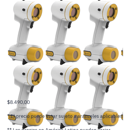
$8.490,00
* El precio puede estar sujeto a aranceles aplicables
** Los precios en América Latina pueden variar.