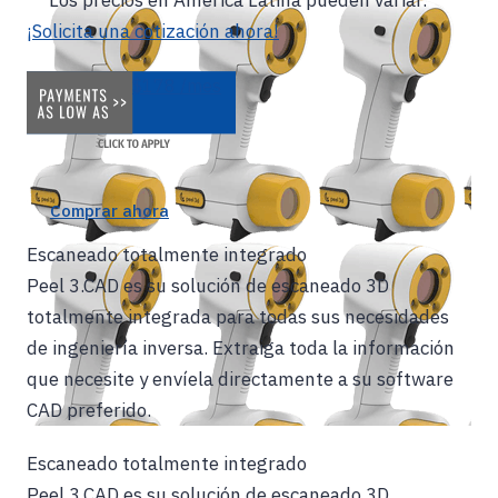
¡Solicita una cotización ahora!
$178 /mes
Comprar ahora
Escaneado totalmente integrado
Peel 3.CAD es su solución de escaneado 3D
totalmente integrada para todas sus necesidades
de ingeniería inversa. Extraiga toda la información
que necesite y envíela directamente a su software
CAD preferido.
Escaneado totalmente integrado
Peel 3.CAD es su solución de escaneado 3D