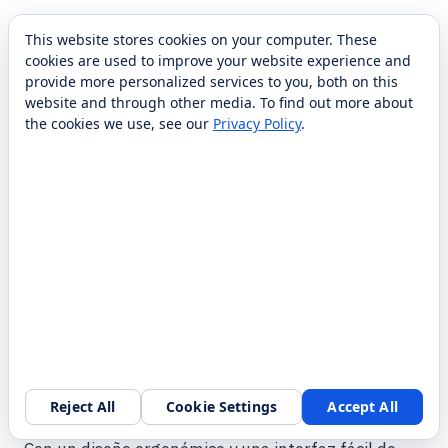
This website stores cookies on your computer. These
cookies are used to improve your website experience and
provide more personalized services to you, both on this
website and through other media. To find out more about
the cookies we use, see our
Privacy Policy
.
Escaneado 3D de precisión
Peel3.CAD es una solución avanzada de escaneado
3D diseñada para proporcionar modelos de alta
Reject All
Cookie Settings
Accept All
precisión para una amplia gama de aplicaciones.