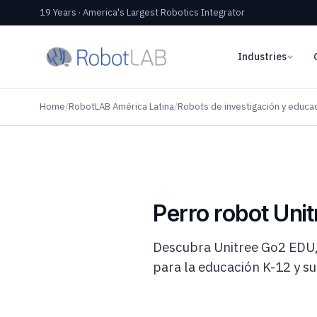
19 Years · America's Largest Robotics Integrator
Industries
Home
/
RobotLAB América Latina
/
Robots de investigación y educa
Perro robot Unit
Descubra Unitree Go2 EDU, 
para la educación K-12 y su