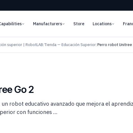
Capabilities
Manufacturers
Store
Locations
Fran
ción superior | RobotLAB
/
Tienda — Educación Superior
/
Perro robot Unitree
ree Go 2
un robot educativo avanzado que mejora el aprendiza
perior con funciones ...