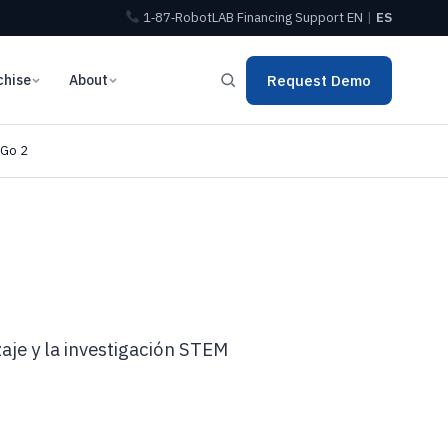
1‑87‑RobotLAB
Financing
Support
EN
|
ES
chise
About
Request Demo
 Go 2
je y la investigación STEM