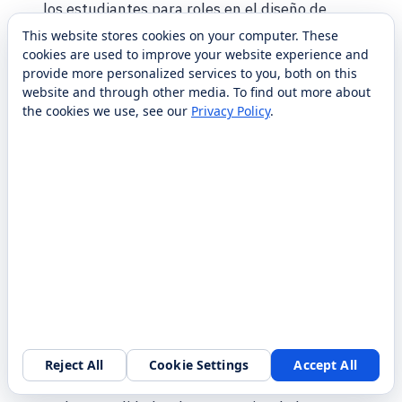
los estudiantes para roles en el diseño de
juegos, la radiodifusión y las industrias STEM.
This website stores cookies on your computer. These
cookies are used to improve your website experience and
provide more personalized services to you, both on this
Características
website and through other media. To find out more about
the cookies we use, see our
Privacy Policy
.
PC de alto rendimiento:
Ofrezca
experiencias de juego perfectas con
hardware de vanguardia diseñado para
juegos y diseños competitivos.
Estaciones de radiodifusión:
Enseñe a los
estudiantes producción de video,
transmisión en vivo y gestión de eventos
con herramientas de transmisión
profesionales.
Reject All
Cookie Settings
Accept All
Configuraciones ergonómicas:
Garantice