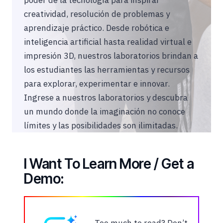
poder de la tecnología para inspirar
creatividad, resolución de problemas y
aprendizaje práctico. Desde robótica e
inteligencia artificial hasta realidad virtual e
impresión 3D, nuestros laboratorios brindan a
los estudiantes las herramientas y recursos
para explorar, experimentar e innovar.
Ingrese a nuestros laboratorios y descubra
un mundo donde la imaginación no conoce
límites y las posibilidades son ilimitadas.
I Want To Learn More / Get a
Demo: