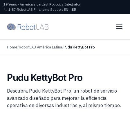
19 Years · America's Largest Robotics Integrator
1‑87‑RobotLAB
Financing
Support
EN
|
ES
Home
/
RobotLAB América Latina
/
Pudu KettyBot Pro
Pudu KettyBot Pro
Descubra Pudu KettyBot Pro, un robot de servicio
avanzado diseñado para mejorar la eficiencia
operativa en diversas industrias y, al mismo tiempo.