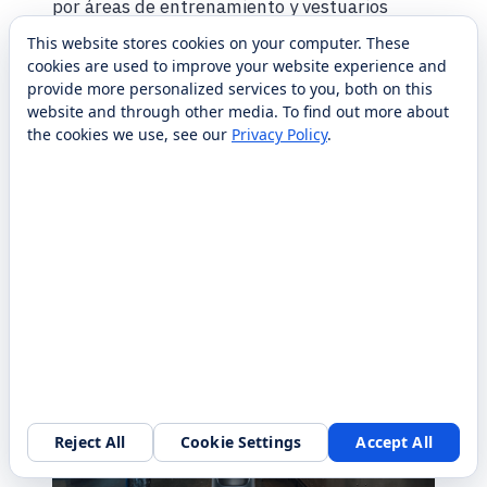
por áreas de entrenamiento y vestuarios
concurridos, liberando al personal para que
This website stores cookies on your computer. These
pueda centrarse en la asistencia
cookies are used to improve your website experience and
provide more personalized services to you, both on this
personalizada a los miembros. Al introducir
website and through other media. To find out more about
eficiencia automatizada y un toque de estilo
the cookies we use, see our
Privacy Policy
.
moderno, KettyBot Pro eleva la experiencia
del gimnasio, aumenta la satisfacción de los
miembros y muestra su compromiso con
soluciones innovadoras de fitness.
Robots de gimnasio y bienestar
Reject All
Cookie Settings
Accept All