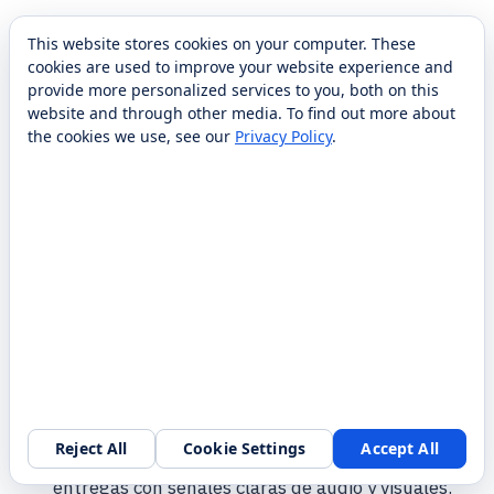
Diseño modular para un fácil mantenimiento de
This website stores cookies on your computer. These
contenedores de basura y componentes de
cookies are used to improve your website experience and
limpieza.
provide more personalized services to you, both on this
website and through other media. To find out more about
the cookies we use, see our
Privacy Policy
.
Operación continua
Funcionamiento continuo con carga rápida y
acoplamiento automatizado
Alta capacidad de carga
Capaz de transportar cargas útiles importantes,
perfecto para alimentos, bebidas y paquetes
pequeños.
Alertas inteligentes
Reject All
Cookie Settings
Accept All
Notifica al personal y a los clientes sobre las
entregas con señales claras de audio y visuales.