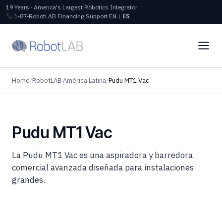
19 Years · America's Largest Robotics Integrator
1‑87‑RobotLAB
Financing
Support
EN
|
ES
Home
/
RobotLAB América Latina
/
Pudu MT1 Vac
Pudu MT1 Vac
La Pudu MT1 Vac es una aspiradora y barredora
comercial avanzada diseñada para instalaciones
grandes.