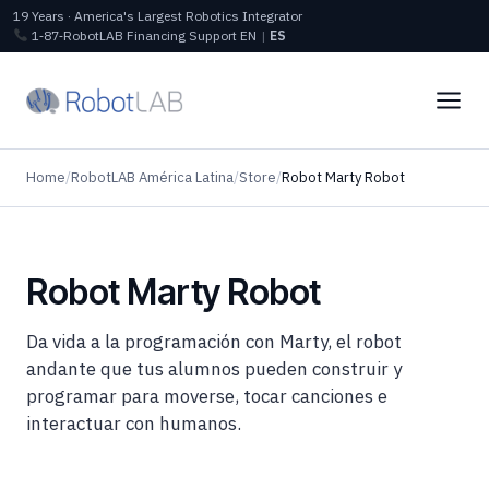
19 Years · America's Largest Robotics Integrator
1‑87‑RobotLAB
Financing
Support
EN
|
ES
Home
/
RobotLAB América Latina
/
Store
/
Robot Marty Robot
Robot Marty Robot
Da vida a la programación con Marty, el robot
andante que tus alumnos pueden construir y
programar para moverse, tocar canciones e
interactuar con humanos.