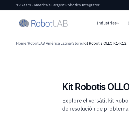
19 Years · America's Largest Robotics Integrator
Industries
Home
/
RobotLAB América Latina
/
Store
/
Kit Robotis OLLO K1-K12
Kit Robotis OLL
Explore el versátil kit Ro
de resolución de problemas