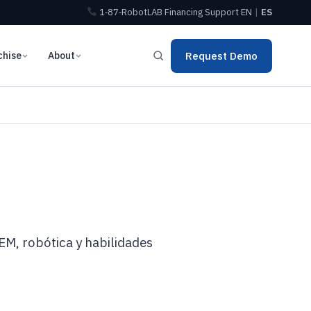
1‑87‑RobotLAB
Financing
Support
EN
|
ES
chise
About
Request Demo
EM, robótica y habilidades