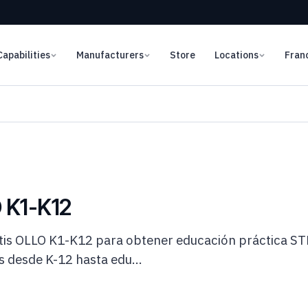
Capabilities
Manufacturers
Store
Locations
Fran
O K1-K12
botis OLLO K1-K12 para obtener educación práctica ST
 desde K-12 hasta edu...