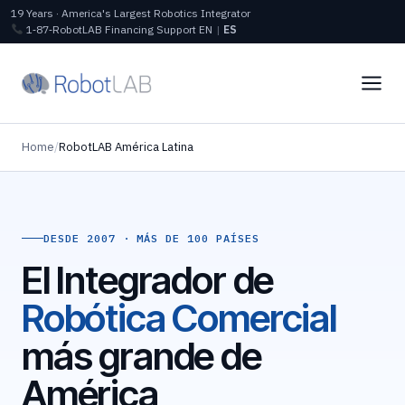
19 Years · America's Largest Robotics Integrator
1‑87‑RobotLAB
Financing
Support
EN
|
ES
Home
/
RobotLAB América Latina
DESDE 2007 · MÁS DE 100 PAÍSES
El Integrador de
Robótica Comercial
más grande de
América