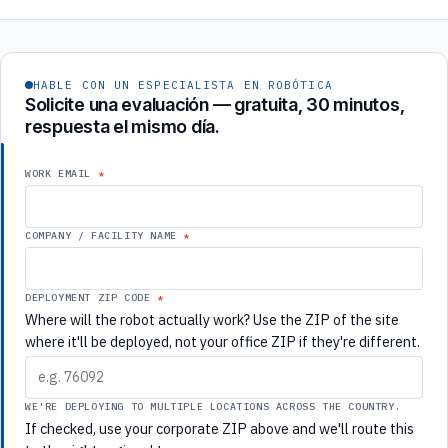
19
AÑOS DE
EXPERIENCIA
HABLE CON UN ESPECIALISTA EN ROBÓTICA
Solicite una evaluación — gratuita, 30 minutos,
respuesta el mismo día.
WORK EMAIL
COMPANY / FACILITY NAME
DEPLOYMENT ZIP CODE
Where will the robot actually work? Use the ZIP of the site
where it'll be deployed, not your office ZIP if they're different.
WE'RE DEPLOYING TO MULTIPLE LOCATIONS ACROSS THE COUNTRY.
If checked, use your corporate ZIP above and we'll route this