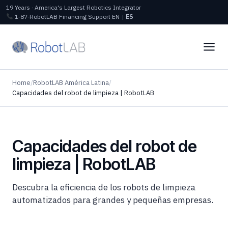
19 Years · America's Largest Robotics Integrator
1‑87‑RobotLAB
Financing
Support
EN
|
ES
Home
/
RobotLAB América Latina
/
Capacidades del robot de limpieza | RobotLAB
Capacidades del robot de
limpieza | RobotLAB
Descubra la eficiencia de los robots de limpieza
automatizados para grandes y pequeñas empresas.