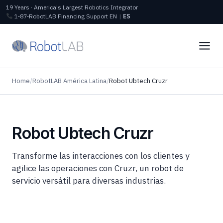
19 Years · America's Largest Robotics Integrator
1‑87‑RobotLAB
Financing
Support
EN
|
ES
Home
/
RobotLAB América Latina
/
Robot Ubtech Cruzr
Robot Ubtech Cruzr
Transforme las interacciones con los clientes y
agilice las operaciones con Cruzr, un robot de
servicio versátil para diversas industrias.