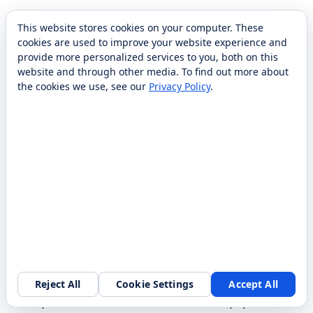
This website stores cookies on your computer. These
cookies are used to improve your website experience and
provide more personalized services to you, both on this
website and through other media. To find out more about
the cookies we use, see our
Privacy Policy
.
Sistema de control centralizado
Cruzr es un robot de servicio versátil diseñado para
mejorar las interacciones con los clientes y agilizar
Reject All
Cookie Settings
Accept All
las operaciones en diversos entornos. Equipado con