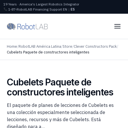
19 Years · America's Largest Robotics Integrator
1‑87‑RobotLAB
Financing
Support
EN
|
ES
Home
/
RobotLAB América Latina
/
Store
/
Clever Constructors Pack
/
Cubelets Paquete de constructores inteligentes
Cubelets Paquete de
constructores inteligentes
El paquete de planes de lecciones de Cubelets es
una colección especialmente seleccionada de
lecciones, recursos y más de Cubelets. Está
diseñado para a...