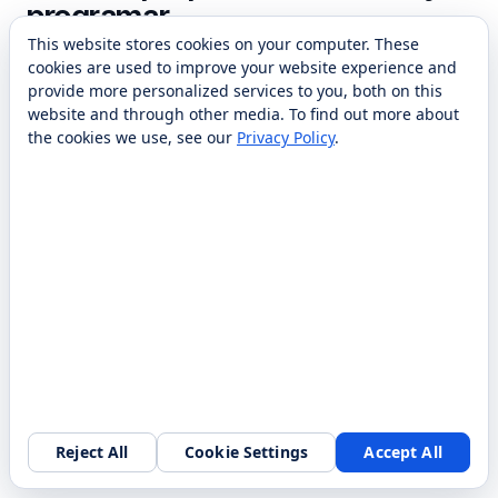
programar
This website stores cookies on your computer. These
El Cubelets Clever Constructors Pack es un kit de
cookies are used to improve your website experience and
provide more personalized services to you, both on this
robótica versátil diseñado para que los jóvenes
website and through other media. To find out more about
exploren los principios fundamentales de STEM a
the cookies we use, see our
Privacy Policy
.
través del juego creativo. Este pack incluye una
selección de Cubelets, cada uno con funciones
únicas como la detección, el movimiento y la luz, lo
que permite a los usuarios construir varios robots
interactivos. Con un énfasis en el aprendizaje
intuitivo y práctico, fomenta la resolución de
problemas y la experimentación. El pack Clever
Constructors es ideal para introducir la robótica en
las aulas o en casa, proporcionando una forma
divertida y atractiva de aprender sobre tecnología.
Reject All
Cookie Settings
Accept All