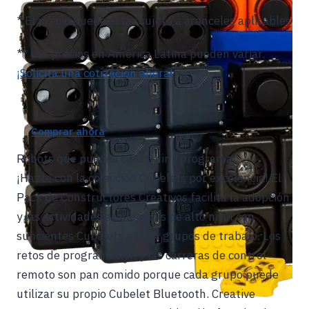
* El precio puede estar sujeto a aranceles aplicables
** Los precios en América Latina pueden variar.
¡Solicita una cotización ahora!
Comprar ahora
Robots que puedes construir y programar
¡Hazte con la colección Cubelets por excelencia! El
Pack de Constructores Creativos facilita la adopción
y las actividades académicas de alto nivel con
suficientes Cubelets para 4 grupos de trabajo. Los
retos de programación y las carreras de control
remoto son pan comido porque cada grupo puede
utilizar su propio Cubelet Bluetooth. Creative