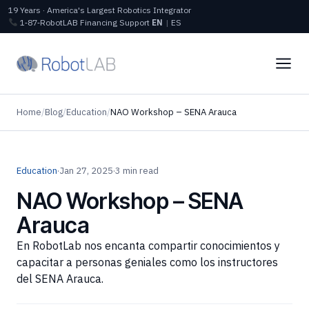
19 Years · America's Largest Robotics Integrator
1‑87‑RobotLAB
Financing
Support
EN
|
ES
Home
/
Blog
/
Education
/
NAO Workshop – SENA Arauca
Education
·
Jan 27, 2025
·
3 min read
NAO Workshop – SENA
Arauca
En RobotLab nos encanta compartir conocimientos y
capacitar a personas geniales como los instructores
del SENA Arauca.