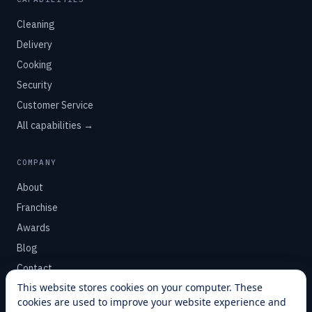
Cleaning
Delivery
Cooking
Security
Customer Service
All capabilities →
COMPANY
About
Franchise
Awards
Blog
Contact
This website stores cookies on your computer. These
cookies are used to improve your website experience and
SUPPORT