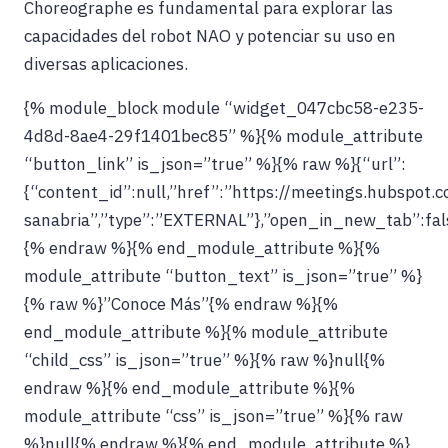
Choreographe es fundamental para explorar las
capacidades del robot NAO y potenciar su uso en
diversas aplicaciones.
{% module_block module “widget_047cbc58-e235-
4d8d-8ae4-29f1401bec85” %}{% module_attribute
“button_link” is_json=”true” %}{% raw %}{“url”:
{“content_id”:null,”href”:”https://meetings.hubspot.
sanabria”,”type”:”EXTERNAL”},”open_in_new_tab”:fals
{% endraw %}{% end_module_attribute %}{%
module_attribute “button_text” is_json=”true” %}
{% raw %}”Conoce Más”{% endraw %}{%
end_module_attribute %}{% module_attribute
“child_css” is_json=”true” %}{% raw %}null{%
endraw %}{% end_module_attribute %}{%
module_attribute “css” is_json=”true” %}{% raw
%}null{% endraw %}{% end_module_attribute %}