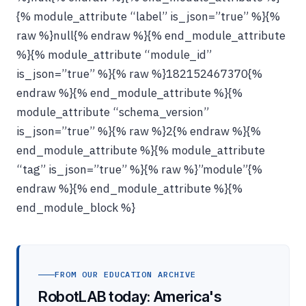
{% module_attribute “label” is_json=”true” %}{%
raw %}null{% endraw %}{% end_module_attribute
%}{% module_attribute “module_id”
is_json=”true” %}{% raw %}182152467370{%
endraw %}{% end_module_attribute %}{%
module_attribute “schema_version”
is_json=”true” %}{% raw %}2{% endraw %}{%
end_module_attribute %}{% module_attribute
“tag” is_json=”true” %}{% raw %}”module”{%
endraw %}{% end_module_attribute %}{%
end_module_block %}
FROM OUR EDUCATION ARCHIVE
RobotLAB today: America's