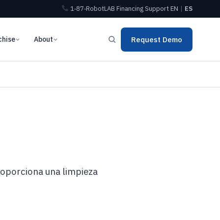
1‑87‑RobotLAB
Financing
Support
EN
|
ES
chise
About
Request Demo
proporciona una limpieza