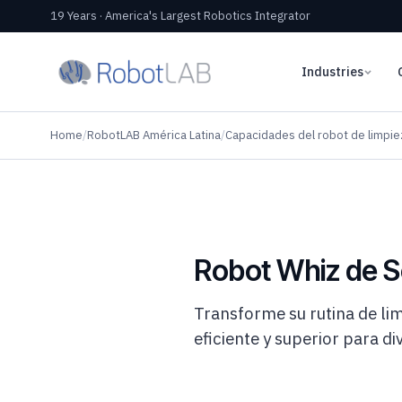
19 Years · America's Largest Robotics Integrator
Industries
Home
/
RobotLAB América Latina
/
Capacidades del robot de limpie
Robot Whiz de S
Transforme su rutina de li
eficiente y superior para div