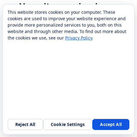
¿Necesito experiencia en
This website stores cookies on your computer. These
robótica para tener éxito?
cookies are used to improve your website experience and
provide more personalized services to you, both on this
No se requieren conocimientos de robótica y la
website and through other media. To find out more about
capacitación lo prepara para todos los aspectos
the cookies we use, see our
Privacy Policy
.
de las operaciones. Necesitará experiencia en
ventas B2B en su equipo.
¿Cómo se mantiene
RobotLAB competitivo?
RobotLAB lidera con innovación continua,
lanzamientos de nuevos productos y una
profunda experiencia en la industria.
Reject All
Cookie Settings
Accept All