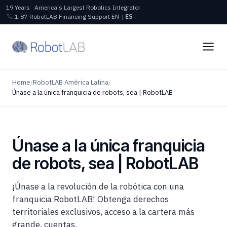
19 Years · America's Largest Robotics Integrator
1‑87‑RobotLAB
Financing
Support
EN
|
ES
Home
/
RobotLAB América Latina
/
Únase a la única franquicia de robots, sea | RobotLAB
Únase a la única franquicia
de robots, sea | RobotLAB
¡Únase a la revolución de la robótica con una
franquicia RobotLAB! Obtenga derechos
territoriales exclusivos, acceso a la cartera más
grande, cuentas.